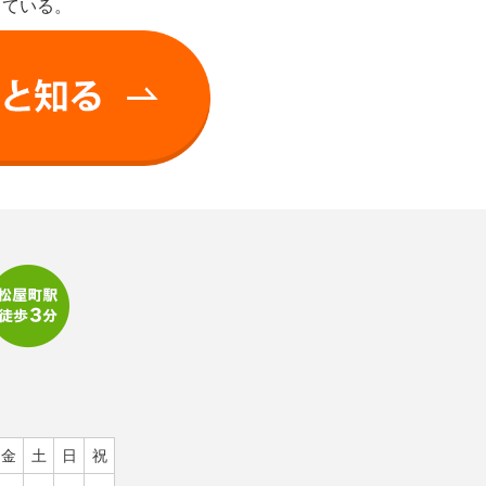
っている。
金
土
日
祝