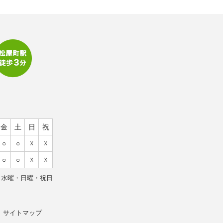
金
土
日
祝
○
○
☓
☓
○
○
☓
☓
／水曜・日曜・祝日
サイトマップ