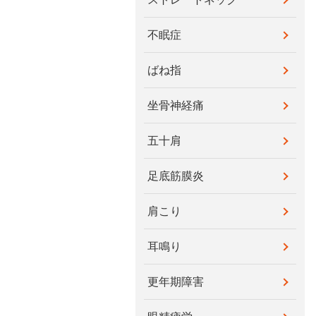
不眠症
ばね指
坐骨神経痛
五十肩
足底筋膜炎
肩こり
耳鳴り
更年期障害