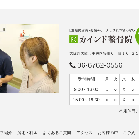
大阪府大阪市中央区谷町６丁目１６−２１
06-6762-0556
受付時間
月
火
水
木
9:00～13:00
○
○
☓
○
15:00～19:30
○
○
☓
○
※ 定休日
フ紹介
施術・料金
よくあるご質問
アクセス
お客様の声
ご予約